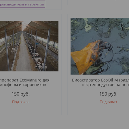
роизводитель и гарантия
препарат EcoManure для
Биоактиватор EcoOil M (ра
иноферм и коровников
нефтепродуктов на поч
150
руб.
150
руб.
Под заказ
Под заказ