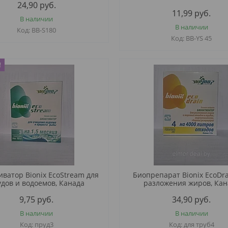
24,90
руб.
11,99
руб.
В наличии
В наличии
BB-S180
BB-YS 45
!
иватор Bionix EcoStream для
Биопрепарат Bionix EcoDra
дов и водоемов, Канада
разложения жиров, Кан
9,75
руб.
34,90
руб.
В наличии
В наличии
пруд3
для труб4