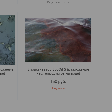
компост2
зложение
Биоактиватор EcoOil S (разложение
ве)
нефтепродуктов на воде)
150
руб.
Под заказ