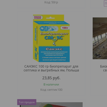
50гр
П
САНЭКС 100 гр биопрепарат для
Био
септика и выгребных ям, Польша
св
23,85
руб.
В наличии
септик100
Топ продаж