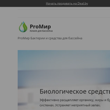
Начать продавать на Deal.by
ProМир Бактерии и средства для бассейна