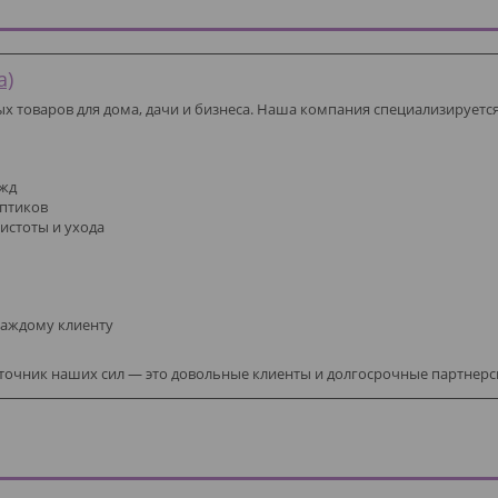
а)
 товаров для дома, дачи и бизнеса. Наша компания специализируетс
ужд
ептиков
истоты и ухода
каждому клиенту
сточник наших сил — это довольные клиенты и долгосрочные партнер