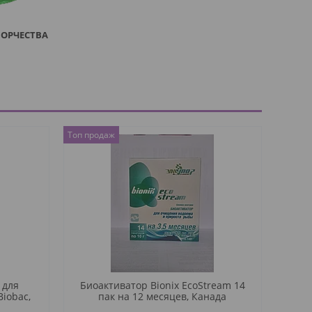
ВОРЧЕСТВА
Топ продаж
 для
Биоактиватор Bionix EcoStream 14
iobac,
пак на 12 месяцев, Канада