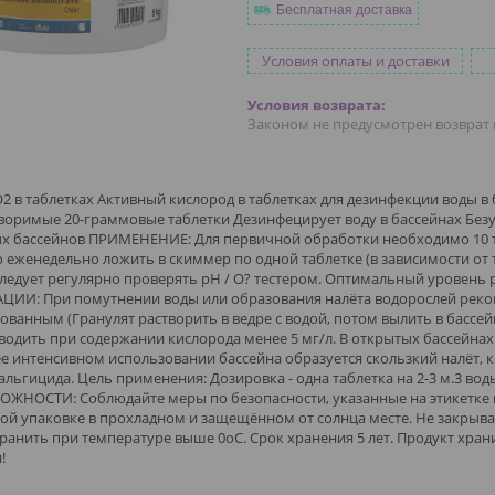
Бесплатная доставка
Условия оплаты и доставки
Законом не предусмотрен возврат 
2 в таблетках Активный кислород в таблетках для дезинфекции воды в
воримые 20-граммовые таблетки Дезинфецирует воду в бассейнах Безу
ых бассейнов ПРИМЕНЕНИЕ: Для первичной обработки необходимо 10 т
еженедельно ложить в скиммер по одной таблетке (в зависимости от 
ледует регулярно проверять pH / O? тестером. Оптимальный уровень pH
ИИ: При помутнении воды или образования налёта водорослей реком
ованным (Гранулят растворить в ведре с водой, потом вылить в бассе
водить при содержании кислорода менее 5 мг/л. В открытых бассейнах
ее интенсивном использовании бассейна образуется скользкий налёт,
альгицида. Цель применения: Дозировка - одна таблетка на 2-3 м.3 в
ЖНОСТИ: Соблюдайте меры по безопасности, указанные на этикетке пр
й упаковке в прохладном и защещённом от солнца месте. Не закрыват
ранить при температуре выше 0оС. Срок хранения 5 лет. Продукт хран
!