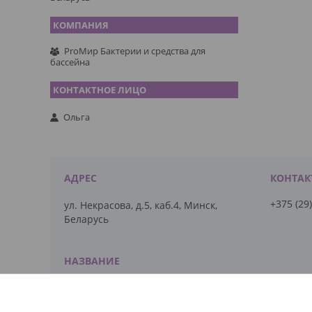
ProМир Бактерии и средства для
бассейна
Ольга
+375 (29
ул. Некрасова, д.5, каб.4, Минск,
Беларусь
ProМир Бактерии и средства для
бассейна