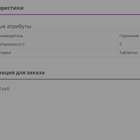
еристики
ые атрибуты
оизводитель
Германия
териала (кг)
5
тавки
Таблетки
ация для заказа
0
руб.