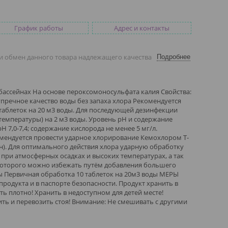
График работы
Адрес и контакты
и обмен данного товара надлежащего качества
Подробнее
 бассейнах На основе пероксомоносульфата калия Свойства:
пречное качество воды без запаха хлора Рекомендуется
аблеток на 20 м3 воды. Для последующей дезинфекции
температуры) на 2 м3 воды. Уровень рН и содержание
 7,0-7,4; содержание кислорода не менее 5 мг/л.
ендуется провести ударное хлорирование Кемохлором T-
йн). Для оптимального действия хлора ударную обработку
 при атмосферных осадках и высоких температурах, а так
 которого можно избежать путём добавления большего
оды Первичная обработка 10 таблеток на 20м3 воды МЕРЫ
одукта и в паспорте безопасности. Продукт хранить в
ь плотно! Хранить в недоступном для детей месте!
ить и перевозить стоя! Внимание: Не смешивать с другими