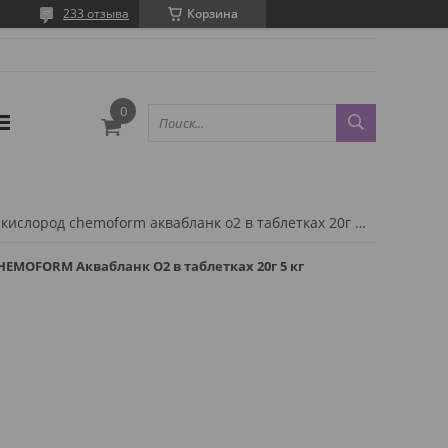
233 отзыва
Корзина
Химия для бассейна кислород chemoform аквабланк о2 в таблетках 20г 5 кг
EMOFORM Аквабланк О2 в таблетках 20г 5 кг