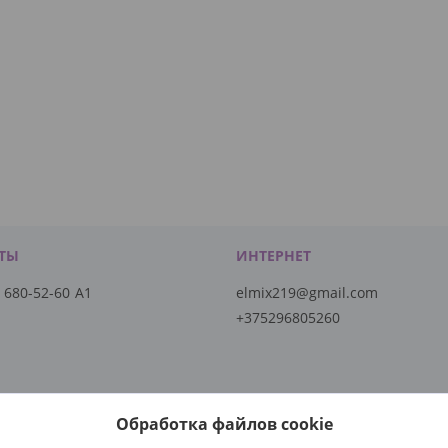
) 680-52-60
А1
elmix219@gmail.com
+375296805260
Обработка файлов cookie