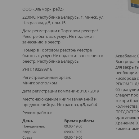
ООО «Эльмор-Трейд»
220040, Республика Беларусь, г. Минск, ул.
Некрасова, д.5, пом.15
Дата регистрации в Торговом реестре/
Реестре бытовых услуг: Не подлежит
занесению в реестр
Номер в Торговом реестре/Реестре
бытовых услуг: Не подлежит занесению в
Аквабланк О
реестр, Республика Беларусь
Быстрораст
для закрыт
УНП: 193289316
необходимо 
Регистрационный орган:
кислорода с
Мингорисполком
РЕКОМЕНДАЦ
65 гранулир
Дата регистрации компании: 31.07.2019
следует про
Местонахождение книги замечаний и
же при бол
предложений: ул. Некрасова, д.5, каб.4
количества 
ПРЕДОСТОРО
Режим работы:
оригинально
День
Время работы
Хранение: Х
Понедельник
09:00-19:00
химикатами
Вторник
09:00-19:00
Среда
09:00-19:00