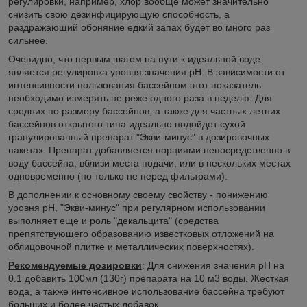
регулировки, например, хлор вообще может значительно
снизить свою дезинфицирующую способность, а
раздражающий обоняние едкий запах будет во много раз
сильнее.
Очевидно, что первым шагом на пути к идеальной воде
является регулировка уровня значения рН. В зависимости от
интенсивности пользования бассейном этот показатель
необходимо измерять не реже одного раза в неделю. Для
средних по размеру бассейнов, а также для частных летних
бассейнов открытого типа идеально подойдет сухой
гранулированный препарат "Экви-минус" в дозировочных
пакетах. Препарат добавляется порциями непосредственно в
воду бассейна, вблизи места подачи, или в нескольких местах
одновременно (но только не перед фильтрами).
В дополнении к основному своему свойству -
понижению
уровня рН, "Экви-минус" при регулярном использовании
выполняет еще и роль "декальцита" (средства
препятствующего образованию известковых отложений на
облицовочной плитке и металлических поверхностях).
Рекомендуемые дозировки
: Для снижения значения рН на
0.1 добавить 100мл (130г) препарата на 10 м3 воды. Жесткая
вода, а также интенсивное использование бассейна требуют
больших и более частых добавок.