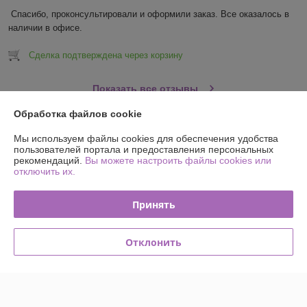
Спасибо, проконсультировали и оформили заказ. Все оказалось в 
наличии в офисе.
Сделка подтверждена через корзину
Показать все отзывы
Обработка файлов cookie
О нас
Мы используем файлы cookies для обеспечения удобства
пользователей портала и предоставления персональных
рекомендаций.
Вы можете настроить файлы cookies или
Контакты
отключить их.
Доставка и оплата
Принять
График работы
Отклонить
Полная версия сайта
Политика обработки cookies