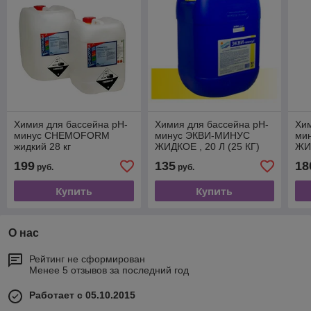
Химия для бассейна рН-
Химия для бассейна рН-
Хим
минус CHEMOFORM
минус ЭКВИ-МИНУС
ми
жидкий 28 кг
ЖИДКОЕ , 20 Л (25 КГ)
ЖИД
до
199
135
18
руб.
руб.
ст
Купить
Купить
О нас
Рейтинг не сформирован
Менее 5 отзывов за последний год
Работает с 05.10.2015