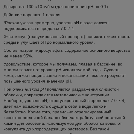
Дозировка: 130 г/10 куб.м (для понижения pH на 0.1)
Действие порошка: 1 неделя
*Расход указан примерно, уровень pH в воде должен
поддерживаться в пределах 7.0-7.4
Экви-минус (гранулированный препарат) понижает кислотность
среды и улучшает pH до нормального уровня.
Состав: натрия гидросульфат; содержание основного вещества
не менее 95%.
Удовольствие, которое мы получаем, плавая в бассейне, во
многом зависит от уровня рН используемой воды. Сухость
кожи, легкое пощипывание и покалывание - все это результат
повышенного уровня значения рН.
При
очень низком рН
появляются раздражения слизистой
оболочки, повреждаются металлические конструкции.
Наоборот, уровень рН, отрегулированный в пределах 7.0-7.4,
дает нам возможность ощущать себя в воде легко и
беззаботно. Кроме того, правильно отрегулированный
кислотно-щелочной баланс облегчает работу всей остальной
химии для бассейна, используемой для обработки воды: от
коагулянта до хлорсодержащих растворов. Без такой