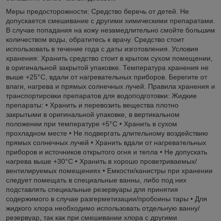
Меры предосторожности: Средство беречь от детей. Не
допускается смешивание с другими химическими препаратами.
В случае попадания на кожу незамедлительно смойте большим
количеством воды, обратитесь к врачу. Средство стоит
использовать в течение года с даты изготовления. Условия
хранения: Хранить средство стоит в крытом сухом помещении,
в оригинальной закрытой упаковке. Температура хранения не
выше +25°С, вдали от нагревательных приборов. Берегите от
влаги, нагрева и прямых солнечных лучей. Правила хранения и
транспортировки препаратов для водоподготовки: Жидкие
препараты: • Хранить и перевозить вещества плотно
закрытыми в оригинальной упаковке, в вертикальном
положении при температуре +5°C • Хранить в сухом
прохладном месте • Не подвергать длительному воздействию
прямых солнечных лучей • Хранить вдали от нагревательных
приборов и источников открытого огня и тепла • Не допускать
нагрева выше +30°C • Хранить в хорошо проветриваемых/
вентилируемых помещениях • Емкости/канистры при хранении
следует помещать в специальные ванны, либо под них
подставлять специальные резервуары для принятия
содержимого в случае разгерметизации/пробоины тары • Для
жидкого хлора необходимо использовать отдельную ванну/
резервуар, так как при смешивании хлора с другими