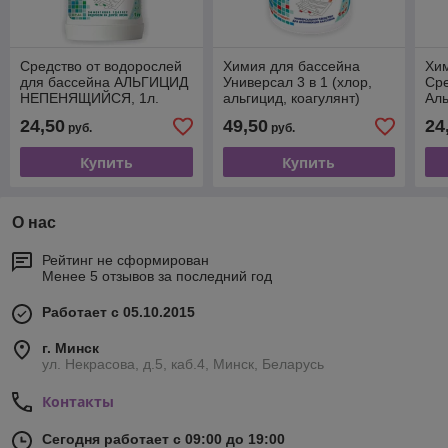
Средство от водорослей
Химия для бассейна
Хи
для бассейна АЛЬГИЦИД
Универсал 3 в 1 (хлор,
Сре
НЕПЕНЯЩИЙСЯ, 1л.
альгицид, коагулянт)
Ал
BIOBAC, РФ
ТАБЛ. 20 ГР, 1КГ. BIOBAC
НЕ
24,50
49,50
24
руб.
руб.
BI
Купить
Купить
О нас
Рейтинг не сформирован
Менее 5 отзывов за последний год
Работает с 05.10.2015
г. Минск
ул. Некрасова, д.5, каб.4, Минск, Беларусь
Контакты
Сегодня работает с 09:00 до 19:00