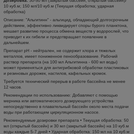
Дозировка:
30-50 мл (закрытый бассейн, открытый бассейн)/
10 куб.м; 150 мл/10 куб.м (Текущая обработка; ударная
обработка)
Описание: "Альгитинн" - альгицид, обладающий долгосрочным
действием, эффективно ликвидирует споры бурого планктона,
мешает развитию процесса обмена веществ у водорослей, что
приводит к их гибели и предотвращает появление в
дальнейшем.
Препарат рН - нейтрален, не содержит хлора и тяжелых
металлов, имеет пониженное пенообразование. Рабочий
раствор препарата (на 100 мл Альгитинна - 600 мл воды)
может применяться для антигрибковой обработки пластиковых
и резиновых дорожек, настилов, кафельных кромок.
Требуется технический перерыв в работе бассейна не менее
12 часов.
Рекомендации по использованию: Добавляют с помощью
мерника или автоматического дозирующего устройства
непосредственно в плавательный бассейн около места подачи
воды при работающем циркуляционном насосе.
Рекомендуемые дозировки препарата • Текущая обработка: 50
мл (открытый бассейн) и 30 мл (закрытый бассейн) на 10 куб.м
воды каждые 5-7 дней • Ударная обработка: 150 мл на 10 куб.м