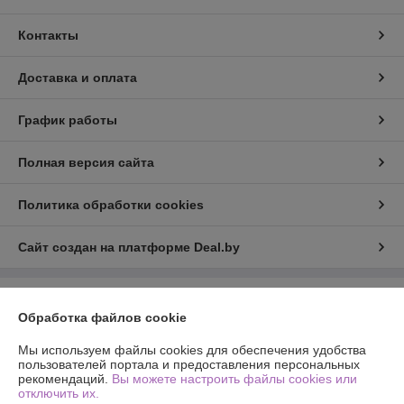
Контакты
Доставка и оплата
График работы
Полная версия сайта
Политика обработки cookies
Сайт создан на платформе Deal.by
Информация для покупателя
Обработка файлов cookie
Юридическое лицо:
ООО «Эльмор-Трейд»
220040, Республика Беларусь, г. Минск, ул. Некрасова, д.5, пом.15
Мы используем файлы cookies для обеспечения удобства
пользователей портала и предоставления персональных
Регистрационный номер ЕГР: 193289316
рекомендаций.
Вы можете настроить файлы cookies или
отключить их.
УНП: 193289316