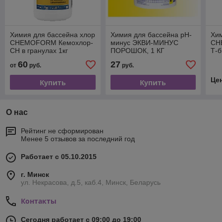
Химия для бассейна хлор
Химия для бассейна рН-
Хим
CHEMOFORM Кемохлор-
минус ЭКВИ-МИНУС
CH
СН в гранулах 1кг
ПОРОШОК, 1 КГ
Т-
таб
60
27
от
руб.
руб.
Це
Купить
Купить
О нас
Рейтинг не сформирован
Менее 5 отзывов за последний год
Работает с 05.10.2015
г. Минск
ул. Некрасова, д.5, каб.4, Минск, Беларусь
Контакты
Сегодня работает с 09:00 до 19:00