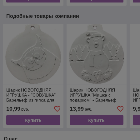
Подобные товары компании
Шарик НОВОГОДНЯЯ
Шарик НОВОГОДНЯЯ
Шар
ИГРУШКА - "CОВУШКА"
ИГРУШКА "Мишка с
НО
Барельеф из гипса для
подарком" - Барельеф
ИГ
росписи
для росписи
ро
10,99
13,99
9,
руб.
руб.
Купить
Купить
О нас