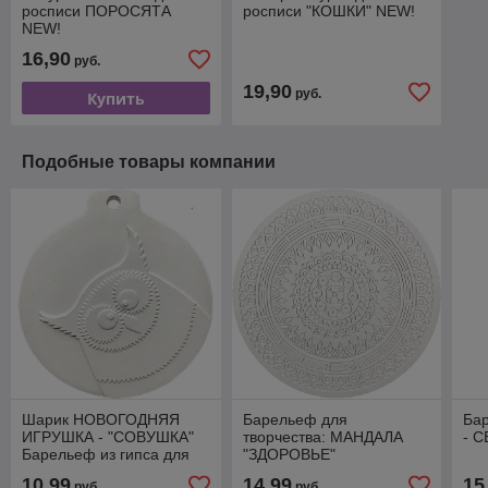
росписи ПОРОСЯТА
росписи "КОШКИ" NEW!
NEW!
16,90
руб.
19,90
руб.
Купить
Подобные товары компании
Шарик НОВОГОДНЯЯ
Барельеф для
Бар
ИГРУШКА - "CОВУШКА"
творчества: МАНДАЛА
- 
Барельеф из гипса для
"ЗДОРОВЬЕ"
росписи
10,99
14,99
15
руб.
руб.