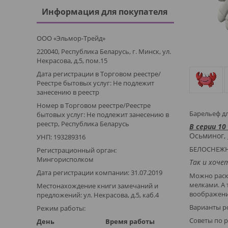
Информация для покупателя
ООО «Эльмор-Трейд»
220040, Республика Беларусь, г. Минск, ул.
Некрасова, д.5, пом.15
Дата регистрации в Торговом реестре/
Реестре бытовых услуг: Не подлежит
занесению в реестр
Номер в Торговом реестре/Реестре
Барельеф дл
бытовых услуг: Не подлежит занесению в
реестр, Республика Беларусь
В серии 10
Осьминог,
УНП: 193289316
БЕЛОСНЕЖ
Регистрационный орган:
Мингорисполком
Так и хоче
Дата регистрации компании: 31.07.2019
Можно раск
мелками. А 
Местонахождение книги замечаний и
воображен
предложений: ул. Некрасова, д.5, каб.4
Варианты ро
Режим работы:
Советы по 
День
Время работы