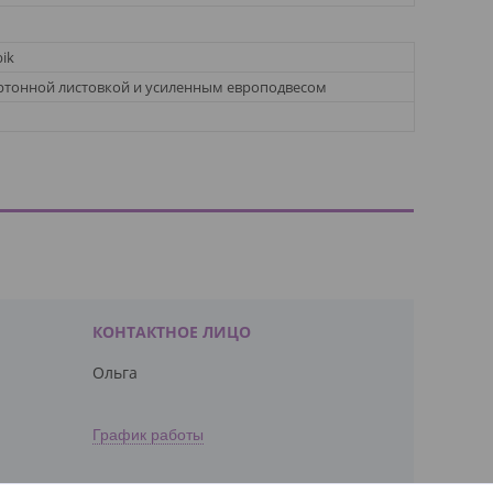
ik
артонной листовкой и усиленным европодвесом
Ольга
График работы