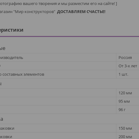
фотографию вашего творения и мы разместим его на сайте! ]
агазин "Мир конструкторов"
ДОСТАВЛЯЕМ СЧАСТЬЕ!
еристики
ые
оизводитель
Россия
От 3-х лет
о составных элементов
1 шт.
ы
120 мм
95 мм
96 г
ка
паковки
150 мм
аковки
200 мм